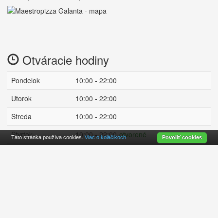
Otváracie hodiny
Pondelok
10:00 - 22:00
Utorok
10:00 - 22:00
Streda
10:00 - 22:00
Štvrtok
10:00 - 22:00
otvorené
Táto stránka používa cookies.
Viac o koláčikoch
Povoliť cookies
Piatok
10:00 - 22:00
Sobota
09:00 - 21:00
Nedeľa
10:00 - 22:00