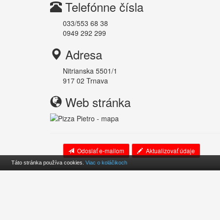
Telefónne čísla
033/553 68 38
0949 292 299
Adresa
Nitrianska 5501/1
917 02
Trnava
Web stránka
Odoslať e-mailom
Aktualizovať údaje
Táto stránka používa cookies.
Viac o koláčikoch
Cookies
O projekte
Kontakt
© 2010-2026
Pizzerky.sk