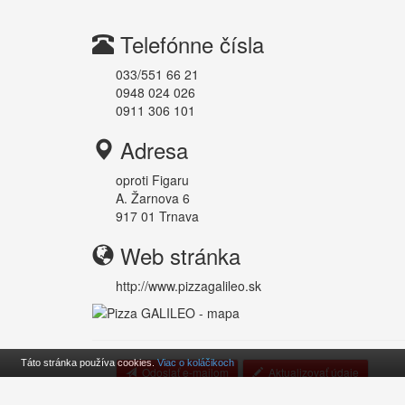
Telefónne čísla
033/551 66 21
0948 024 026
0911 306 101
Adresa
oproti Figaru
A. Žarnova 6
917 01
Trnava
Web stránka
http://www.pizzagalileo.sk
Táto stránka používa cookies.
Viac o koláčikoch
Odoslať e-mailom
Aktualizovať údaje