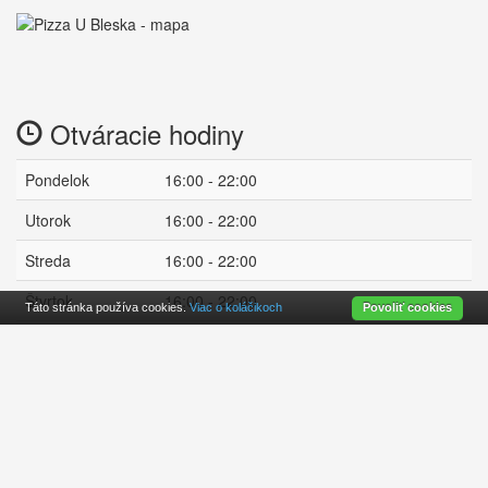
Otváracie hodiny
Pondelok
16:00 - 22:00
Utorok
16:00 - 22:00
Streda
16:00 - 22:00
Štvrtok
16:00 - 22:00
Táto stránka používa cookies.
Viac o koláčikoch
Povoliť cookies
Piatok
16:00 - 22:00
Sobota
16:00 - 23:00
zatvorené
Nedeľa
16:00 - 22:00