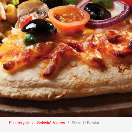
Pizzerky.sk
Spišské Vlachy
Pizza U Bleska