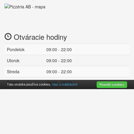
Otváracie hodiny
Pondelok
09:00 - 22:00
Utorok
09:00 - 22:00
Streda
09:00 - 22:00
Štvrtok
09:00 - 22:00
Táto stránka používa cookies.
Viac o koláčikoch
Povoliť cookies
Piatok
09:00 - 00:00
Sobota
11:00 - 00:00
Nedeľa
09:00 - 22:00
otvorené