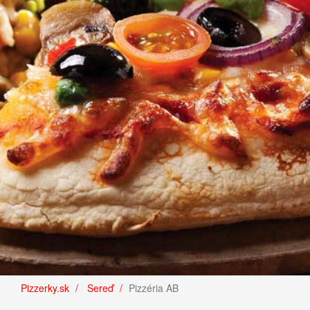
Pizzerky.sk
Sereď
Pizzéria AB