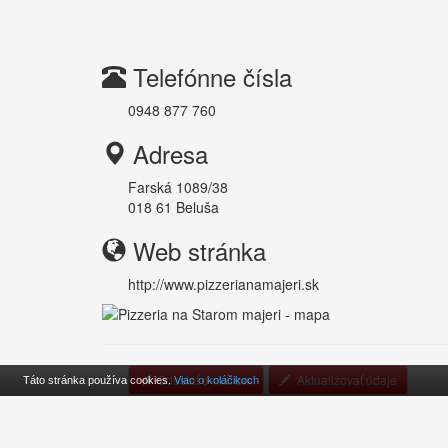
Telefónne čísla
0948 877 760
Adresa
Farská 1089/38
018 61
Beluša
Web stránka
http://www.pizzerianamajeri.sk
Odoslať e-mailom
Aktualizovať údaje
Táto stránka používa cookies.
Viac o koláčikoch
Cookies
O projekte
Kontakt