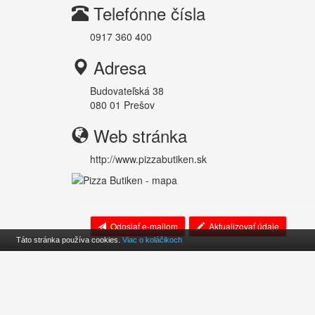
Telefónne čísla
0917 360 400
Adresa
Budovateľská 38
080 01
Prešov
Web stránka
http://www.pizzabutiken.sk
Odoslať e-mailom
Aktualizovať údaje
Táto stránka používa cookies.
Viac o koláčikoch
Cookies
O projekte
Kontakt
© 2010-2026
Pizzerky.sk