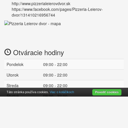
http://www.pizzerialeierovdvor.sk
https://www.facebook.com/pages/Pizzeria-Leierov-
dvor/131410216956744
Otváracie hodiny
Pondelok
09:00 - 22:00
Utorok
09:00 - 22:00
Streda
09:00 - 22:00
Táto stránka používa cookies.
Viac o koláčikoch
Povoliť cookies
Štvrtok
09:00 - 22:00
Piatok
09:00 - 22:00
Sobota
09:00 - 22:00
zatvorené
Nedeľa
10:00 - 21:00