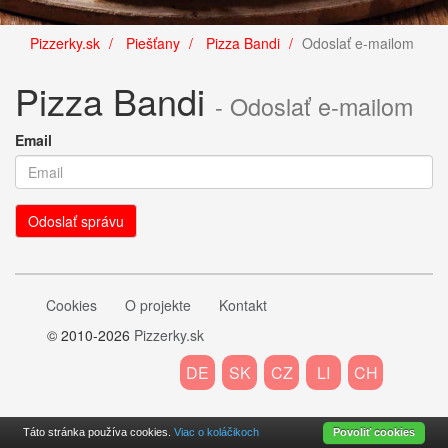
Pizzerky.sk
Piešťany
Pizza Bandi
Odoslať e-mailom
Pizza Bandi
- Odoslať e-mailom
Email
Cookies
O projekte
Kontakt
© 2010-2026
Pizzerky.sk
DE
SK
CZ
LI
CH
Táto stránka používa cookies.
Viac o koláčikoch
Povoliť cookies