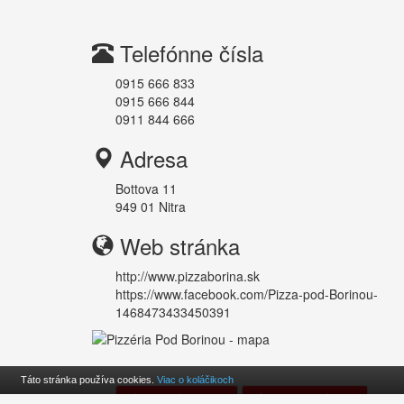
Telefónne čísla
0915 666 833
0915 666 844
0911 844 666
Adresa
Bottova 11
949 01
Nitra
Web stránka
http://www.pizzaborina.sk
https://www.facebook.com/Pizza-pod-Borinou-
1468473433450391
Táto stránka používa cookies.
Viac o koláčikoch
Odoslať e-mailom
Aktualizovať údaje