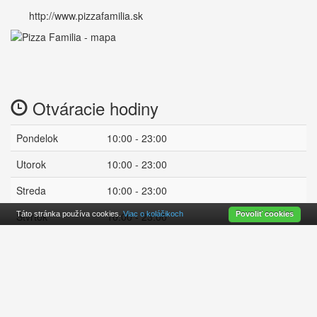
http://www.pizzafamilia.sk
Otváracie hodiny
Pondelok
10:00 - 23:00
Utorok
10:00 - 23:00
Streda
10:00 - 23:00
Štvrtok
Táto stránka používa cookies.
10:00 - 23:00
Viac o koláčikoch
Povoliť cookies
Piatok
10:00 - 23:00
Sobota
10:00 - 23:00
Nedeľa
11:00 - 22:00
zatvorené