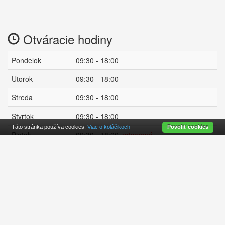
Otváracie hodiny
Pondelok
09:30 - 18:00
Utorok
09:30 - 18:00
Streda
09:30 - 18:00
Štvrtok
09:30 - 18:00
Táto stránka používa cookies.
Viac o koláčikoch
Povoliť cookies
Piatok
09:30 - 18:00
zatvorené
Sobota
09:30 - 13:00
Nedeľa
zatvorené :(
Odoslať e-mailom
Aktualizovať údaje