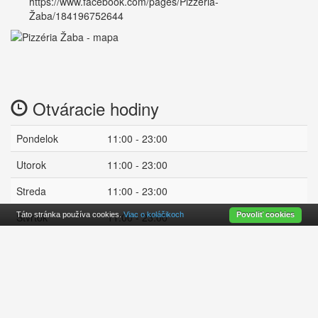
https://www.facebook.com/pages/Pizzeria-
Žaba/184196752644
Otváracie hodiny
Pondelok
11:00 - 23:00
Utorok
11:00 - 23:00
Streda
11:00 - 23:00
Štvrtok
Táto stránka používa cookies.
11:00 - 23:00
Viac o koláčikoch
Povoliť cookies
Piatok
11:00 - 01:00
Sobota
13:00 - 01:00
Nedeľa
14:00 - 23:00
zatvorené