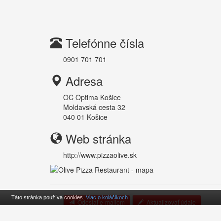
Telefónne čísla
0901 701 701
Adresa
OC Optima Košice
Moldavská cesta 32
040 01
Košice
Web stránka
http://www.pizzaolive.sk
Táto stránka používa cookies.
Viac o koláčikoch
Odoslať e-mailom
Aktualizovať údaje