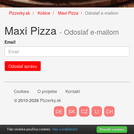
Pizzerky.sk
Košice
Maxi Pizza
Odoslať e-mailom
Maxi Pizza
- Odoslať e-mailom
Email
Cookies
O projekte
Kontakt
© 2010-2026
Pizzerky.sk
DE
SK
CZ
LI
CH
Táto stránka používa cookies.
Viac o koláčikoch
Povoliť cookies