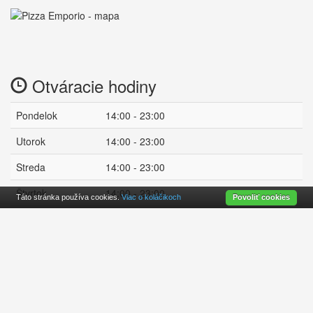
Otváracie hodiny
Pondelok
14:00 - 23:00
Utorok
14:00 - 23:00
Streda
14:00 - 23:00
Štvrtok
14:00 - 23:00
Táto stránka používa cookies.
Viac o koláčikoch
Povoliť cookies
Piatok
14:00 - 23:00
Sobota
14:00 - 02:00
Nedeľa
14:00 - 02:00
zatvorené