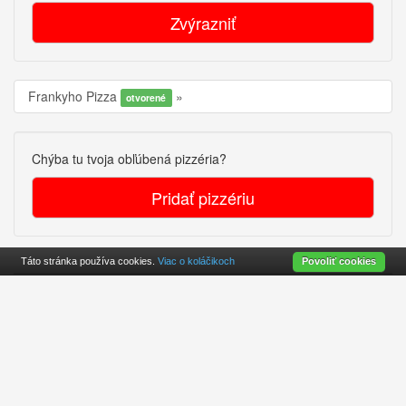
Zvýrazniť
Frankyho Pizza
otvorené
Chýba tu tvoja obľúbená pizzéria?
Pridať pizzériu
Táto stránka používa cookies.
Viac o koláčikoch
Povoliť cookies
Cookies
O projekte
Kontakt
© 2010-2026
Pizzerky.sk
DE
SK
CZ
LI
CH