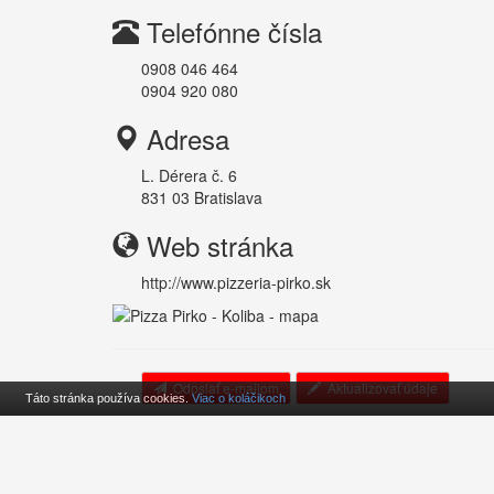
Telefónne čísla
0908 046 464
0904 920 080
Adresa
L. Dérera č. 6
831 03
Bratislava
Web stránka
http://www.pizzeria-pirko.sk
Odoslať e-mailom
Aktualizovať údaje
Táto stránka používa cookies.
Viac o koláčikoch
Cookies
O projekte
Kontakt