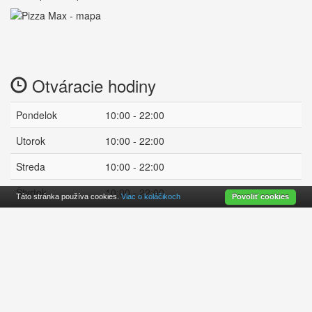
Otváracie hodiny
Pondelok
10:00 - 22:00
Utorok
10:00 - 22:00
Streda
10:00 - 22:00
Štvrtok
10:00 - 22:00
Táto stránka používa cookies.
Viac o koláčikoch
Povoliť cookies
Piatok
10:00 - 22:30
Sobota
10:00 - 22:30
Nedeľa
11:00 - 22:00
zatvorené