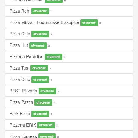
Pizza Rehi
otvorené
Pizza Mizza - Podunajské Biskupice
otvorené
Pizza Chip
otvorené
Pizza Hut
otvorené
Pizzéria Paradiso
otvorené
Pizza Tusi
otvorené
Pizza Chip
otvorené
BEST Pizzeria
otvorené
Pizza Pazza
otvorené
Park Pizza
otvorené
Pizzeria ERIK
otvorené
Pizza Express
otvorené