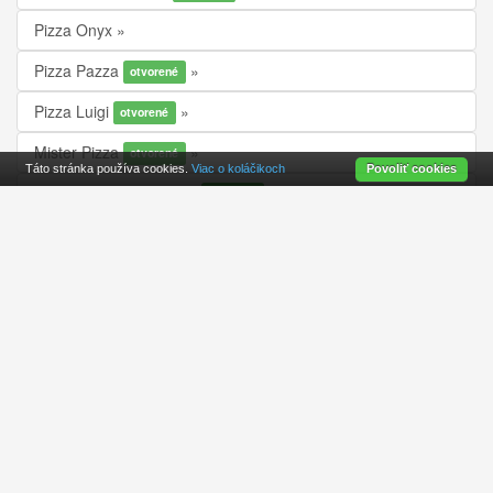
Pizza Onyx
Pizza Pazza
otvorené
Pizza Luigi
otvorené
Mister Pizza
otvorené
Táto stránka používa cookies.
Viac o koláčikoch
Povoliť cookies
Pizza Mizza - OC Avion
otvorené
Mister Pizza
otvorené
Pizza Hviezda
otvorené
Pizza Rimini
otvorené
Pizzéria Ciao
otvorené
Pizza Smart
otvorené
Pizza 4 you
otvorené
Pizza Mizza - Staré Mesto
otvorené