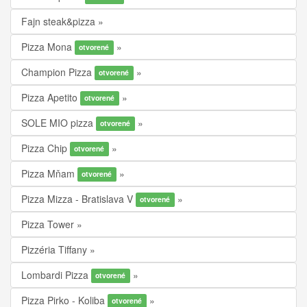
Fajn steak&pizza
Pizza Mona
otvorené
Champion Pizza
otvorené
Pizza Apetito
otvorené
SOLE MIO pizza
otvorené
Pizza Chip
otvorené
Pizza Mňam
otvorené
Pizza Mizza - Bratislava V
otvorené
Pizza Tower
Pizzéria Tiffany
Lombardi Pizza
otvorené
Pizza Pirko - Koliba
otvorené